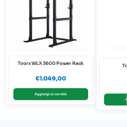
Toorx WLX 3600 Power Rack
T
€
1.049,00
Aggiungi al carrello
A