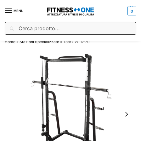
MENU
0
Cerca
🇮🇹
SPEDIZIONE GRATUITA
per ordini a partire da €150.00
Home
»
Stazioni Specializzate
»
Toorx WLX-70