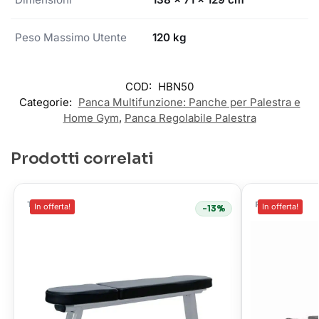
Peso Massimo Utente
120 kg
COD:
HBN50
Categorie:
Panca Multifunzione: Panche per Palestra e
Home Gym
,
Panca Regolabile Palestra
Prodotti correlati
TOORX
FD SPORT
In offerta!
In offerta!
-13%